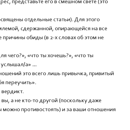
рес, представьте его в смешном свете (это
освящены отдельные статьи). Для этого
млемой, сдержанной, опирающейся на все
причины обиды (в 2-х словах об этом не
я чего?», «что ты хочешь?», «что ты
я услышал/а» …
тношений это всего лишь привычка, привитый
бя переучить».
 вердикт.
вы, а не кто-то другой (поскольку даже
 можно противостоять) и за ваши отношения
Мои публикации
Терапевтическая ремиссия