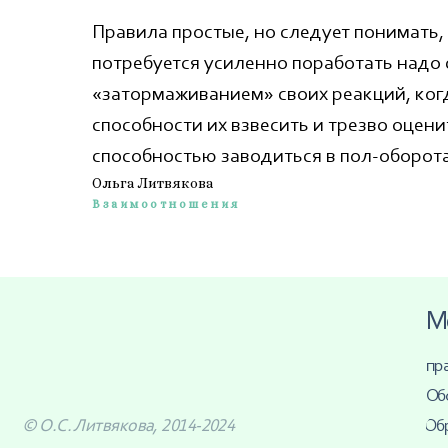
Обо мне
Правила простые, но следует понимать, 
© О.С. Литвякова, 2014-2024
Образован
потребуется усиленно поработать надо 
Этапы
Процесс
«затормаживанием» своих реакций, когд
работы
способности их взвесить и трезво оцен
Цены
Отзывы
способностью заводиться в пол-оборота
Политика
Ответы на
Ольга Литвякова
конфиденциальности
Взаимоотношения