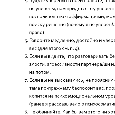
Будьте уверены в своей правоте, в то
не уверены, вам придется эту уверен
воспользоваться аффирмациями, можн
поиску решения (почему я не уверен/а 
право)
Говорите медленно, достойно и увер
вес (для этого см. п. 4).
Если вы видите, что разговаривать б
злости, агрессивности партнера/ши 
на потом.
Если вы не высказались, не прояснил
тема по-прежнему беспокоит вас, проя
копится на психоэмоциональном уров
(ранее я рассказывало о психосомати
Не обвиняйте. Как бы вам этого ни х