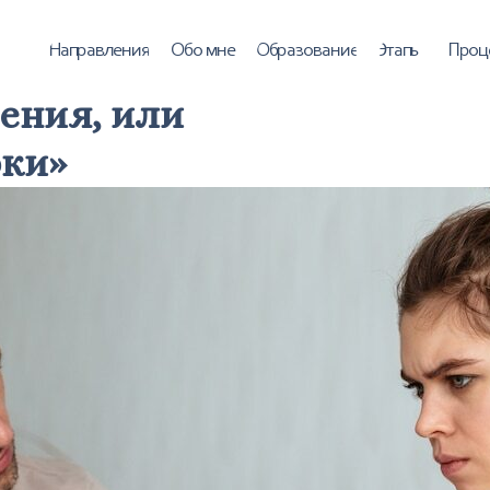
аправления
Обо мне
Образование
Этапы
Процесс работы
Ц
ения, или
рки»