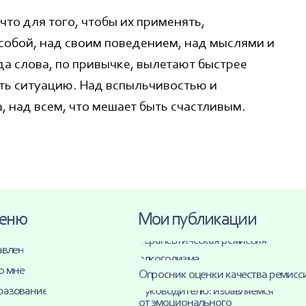
алкоголизма
Опросник оценки качества ремиссии
что для того, чтобы их применять,
ие
Руководителю: избавляемся
от эмоционального
собой, над своим поведением, над мыслями и
выгорания
а слова, по привычке, вылетают быстрее
Что сделать, чтобы не «сгореть» на работе
ить ситуацию. Над вспыльчивостью и
Не выясняйте отношения,
или «Правильные разборки»
, над всем, что мешает быть счастливым.
Кинотерапия: 50 фильмов для
 вопросы
психотерапии души и отношений