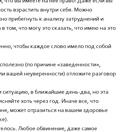
м, что вы имеете на нее право! Даже если вы
ность взрастить внутри себя. Можно
о прибегнуть к анализу затруднений и
в том, что могу это сказать, что имею на это
енно, чтобы каждое слово имело под собой
есполезно (по причине «заведенности»,
или вашей неуверенности) отложите разговор
и ситуацию, в ближайшие день-два, но эта
сняйте хоть через год. Иначе все, что
не, может отразиться на вашем здоровье
ке).
отелось. Любое обвинение, даже самое