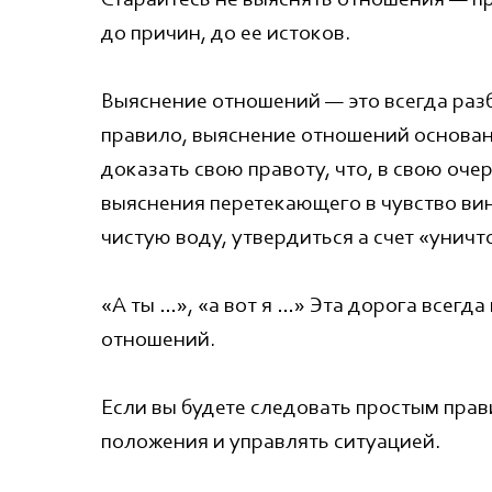
Старайтесь не выяснять отношения — п
до причин, до ее истоков.
Выяснение отношений — это всегда разб
правило, выяснение отношений основан
доказать свою правоту, что, в свою оче
выяснения перетекающего в чувство вин
чистую воду, утвердиться а счет «унич
«А ты …», «а вот я …» Эта дорога всегда
отношений.
Если вы будете следовать простым прав
положения и управлять ситуацией.