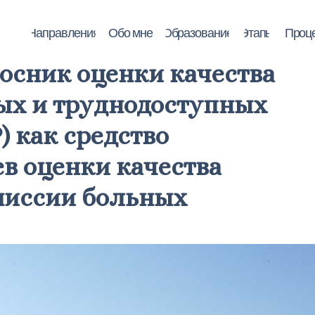
аправления
Обо мне
Образование
Этапы
Процесс работы
Ц
сник оценки качества
ых и труднодоступных
 как средство
в оценки качества
миссии больных