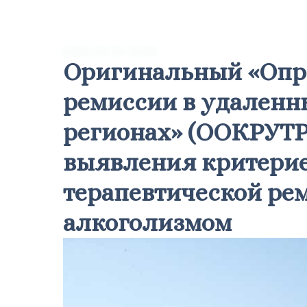
Н
2020-10-10 12:32
Оригинальный «Опро
ремиссии в удаленн
регионах» (ООКРУТР)
выявления критерие
терапевтической ре
алкоголизмом